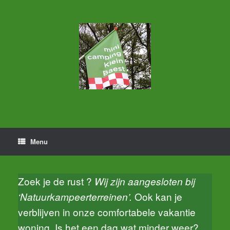
Ga
naar
de
inhoud
Menu
Zoek je de rust ?
Wij zijn aangesloten bij
Ook kan je
‘Natuurkampeerterreinen’.
verblijven in onze comfortabele vakantie
woning. Is het een dag wat minder weer?