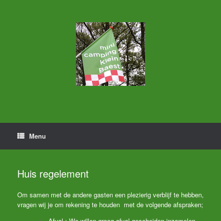
Ga
naar
de
inhoud
Menu
Huis regelement
Om samen met de andere gasten een plezierig verblijf te hebben,
vragen wij je om rekening te houden met de volgende afspraken;
Afval : We willen graag afval gescheiden inzamelen.